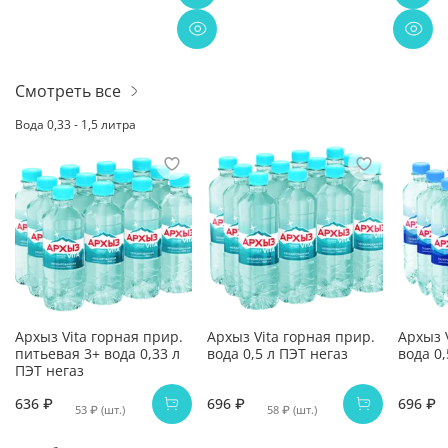
Смотреть все
Вода 0,33 - 1,5 литра
Архыз Vita горная прир.
Архыз Vita горная прир.
Архыз 
питьевая 3+ вода 0,33 л
вода 0,5 л ПЭТ негаз
вода 0,
ПЭТ негаз
636 ₽
696 ₽
696 ₽
53 ₽ (шт.)
58 ₽ (шт.)