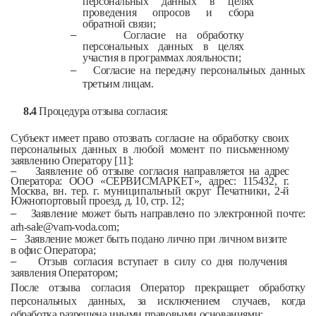
персональных данных в целях
проведения опросов и сбора
обратной связи;
–
Согласие на обработку
персональных данных в целях
участия в программах лояльности;
–
Согласие на передачу персональных данных
третьим лицам.
8.4
Процедура отзыва согласия:
Субъект имеет право отозвать согласие на обработку своих
персональных данных в любой момент по письменному
заявлению Оператору [11]:
–
Заявление об отзыве согласия направляется на адрес
Оператора: ООО
«СЕРВИСМАРКЕТ», адрес: 115432, г.
Москва, вн. тер. г. муниципальный округ Печатники, 2-й
Южнопортовый проезд, д. 10, стр. 12;
–
Заявление может быть направлено по электронной почте:
arh-sale@vam-voda.com
;
–
Заявление может быть подано лично при личном визите
в офис
Оператора;
–
Отзыв согласия вступает в силу со дня получения
заявления
Оператором;
После отзыва согласия Оператор прекращает обработку
персональных данных, за исключением случаев, когда
обработка разрешена иными правовыми основаниями;