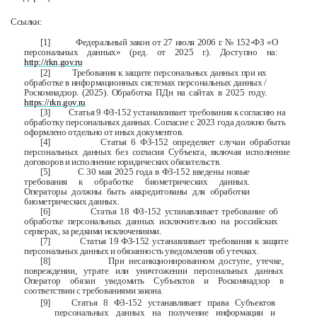
Ссылки:
[1]
Федеральный закон от 27 июля 2006 г. № 152-ФЗ «О
персональных данных» (ред. от 2025 г.). Доступно на:
http://rkn.gov.ru
[2]
Требования к защите персональных данных при их
обработке в информационных системах персональных данных /
Роскомнадзор. (2025). Обработка ПДн на сайтах в 2025 году.
https://rkn.gov.ru
[3]
Статья 9 ФЗ-152 устанавливает требования к согласию на
обработку персональных данных. Согласие с 2023 года должно быть
оформлено отдельно от иных документов.
[4]
Статья 6 ФЗ-152 определяет случаи обработки
персональных данных без согласия Субъекта, включая исполнение
договоров и исполнение юридических обязательств.
[5]
С 30 мая 2025 года в ФЗ-152 введены новые
требования к обработке биометрических данных.
Операторы должны быть аккредитованы для обработки
биометрических данных.
[6]
Статья 18 ФЗ-152 устанавливает требование об
обработке персональных данных исключительно на российских
серверах, за редкими исключениями.
[7]
Статья 19 ФЗ-152 устанавливает требования к защите
персональных данных и обязанность уведомления об утечках.
[8]
При несанкционированном доступе, утечке,
повреждении, утрате или уничтожении персональных данных
Оператор обязан уведомить Субъектов и Роскомнадзор в
соответствии с требованиями закона.
[9]
Статья 8 ФЗ-152 устанавливает права Субъектов
персональных данных на получение
информации и