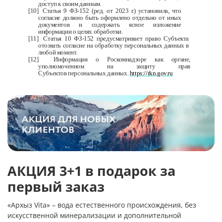
доступ к своим данным.
[10]
Статья 9 ФЗ-152 (ред. от 2023 г.) установила, что
согласие должно быть оформлено отдельно
от иных
документов и содержать ясное изложение
информации о целях обработки.
[11]
Статья 10 ФЗ-152 предусматривает право Субъекта
отозвать согласие на обработку
персональных данных в
любой момент.
[12]
Информация о Роскомнадзоре как органе,
уполномоченном на защиту прав
Субъектов
персональных данных.
https://rkn.gov.ru
АКЦИЯ 3+1 в подарок за
первый заказ
«Архыз Vita» – вода естественного происхождения,
без
искусственной минерализации
и дополнительной