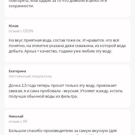
повторять, благодарю за то что довезли в целости и
сохранности.
Юлия
отзыв с OZON
На вкус приятная вода, состав тоже ок. И нравится, что всё
понятно, на этикетке указана даже скважина, из которой вода
добыта. Архыз = качество, годами уже любим эту воду.
Екатерина
постоянный покупатель
Дочка 2,5 года теперь просит только эту воду, приезжает
свежая, я и сама пробовала - вкусная. Утоляет жажду, кстати,
получше обычной воды из фильтра.
Николай
отзыв с VK
Большое спасибо производителю за самую вкусную (для