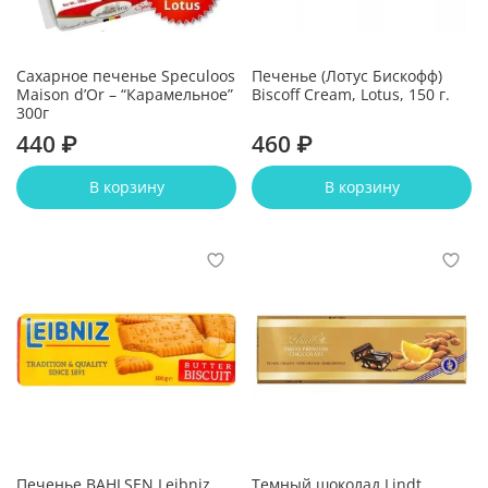
Сахарное печенье Speculoos
Печенье (Лотус Бискофф)
Maison d’Or – “Карамельное”
Biscoff Cream, Lotus, 150 г.
300г
440 ₽
460 ₽
В корзину
В корзину
Печенье BAHLSEN Leibniz
Темный шоколад Lindt