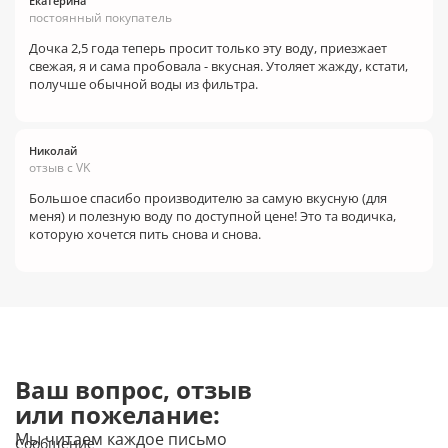
Екатерина
постоянный покупатель
Дочка 2,5 года теперь просит только эту воду, приезжает
свежая, я и сама пробовала - вкусная. Утоляет жажду, кстати,
получше обычной воды из фильтра.
Николай
отзыв с VK
Большое спасибо производителю за самую вкусную (для
меня) и полезную воду по доступной цене! Это та водичка,
которую хочется пить снова и снова.
Ваш вопрос, отзыв
или пожелание:
Мы читаем каждое письмо
Сообщение