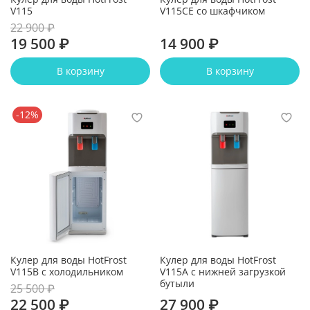
V115
V115CE со шкафчиком
22 900 ₽
19 500 ₽
14 900 ₽
В корзину
В корзину
-12%
Кулер для воды HotFrost
Кулер для воды HotFrost
V115B с холодильником
V115A с нижней загрузкой
бутыли
25 500 ₽
22 500 ₽
27 900 ₽