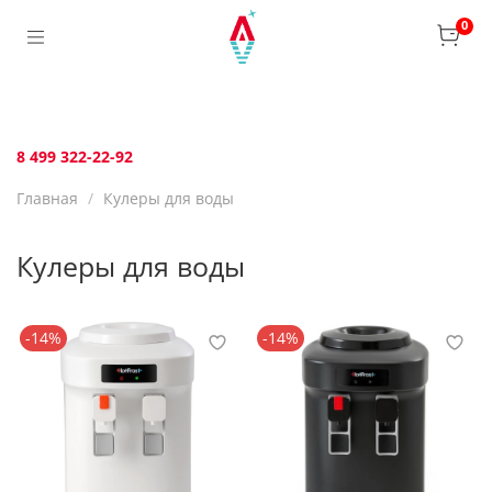
Verification: bca6aafb3c45c360
0
8 499 322-22-92
Главная
Кулеры для воды
Кулеры для воды
-14%
-14%