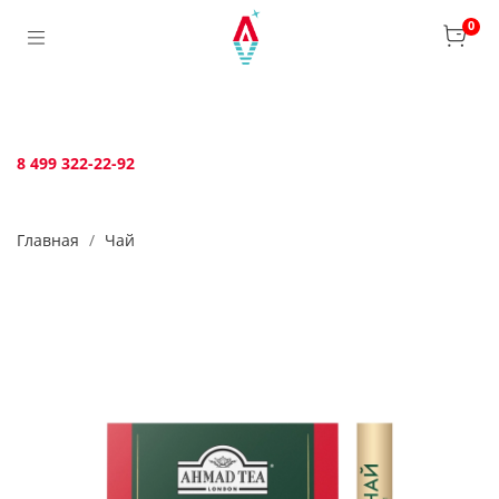
Verification: bca6aafb3c45c360
0
8 499 322-22-92
Главная
Чай