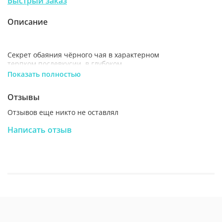
Быстрый заказ
Описание
Секрет обаяния чёрного чая в характерном
терпком послевкусии, в глубоком,
обволакивающем аромате и насыщенном
Показать полностью
настое. Чашка свежезаваренного чая, как
возвращение домой, с каждым глотком
Отзывы
погружает в атмосферу умиротворения и
счастья.
Отзывов еще никто не оставлял
Написать отзыв