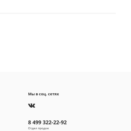
пахнущих веществ при относительной
сти воздуха не более 70% и температуре не выше
афии, описания и характеристики,
авленные в карточках товаров, носят справочный
ер и основываются на последних доступных к
у размещения на нашем сайте сведениях.
Мы в соц. сетях
8 499 322-22-92
Отдел продаж