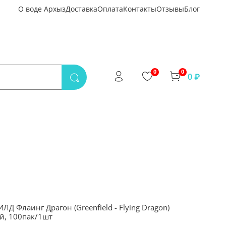
О воде Архыз
Доставка
Оплата
Контакты
Отзывы
Блог
0
0
0 ₽
Д Флаинг Драгон (Greenfield - Flying Dragon)
й, 100пак/1шт