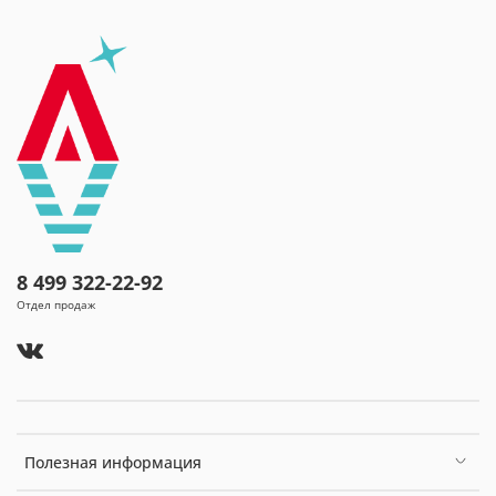
Светодиодная подсветка зоны краника:
нет
Индикатор нагрева / охлаждения:
есть
Количество краников:
1
Управление набором воды:
нажим рукой кнопки-клавиши
Энергосберегающий режим:
нет
Съемный лоток для сбора капель:
есть
Срок гарантии:
24 мес.
Страна производства:
Китай
8 499 322-22-92
Отдел продаж
Полезная информация