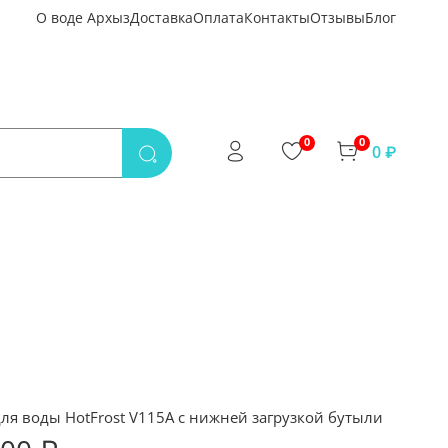
О воде Архыз
Доставка
Оплата
Контакты
Отзывы
Блог
0
0
0 ₽
для воды HotFrost V115A с нижней загрузкой бутыли