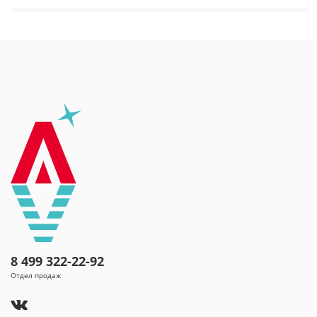
магнием. В литре воды содержится 30% дневной
нормы этого микроэлемента. Основной химический
состав указан в ГОСТе Р 54316-2020.
Анионы, г/дм3: гидрокарбонаты НСО3- 1000–1500,
сульфаты SO42- 250-500, хлориды Cl- 50-150
Катионы, г/дм3: кальций Ca2+ 200–400, магний Mg2+
50–120, натрий+калий Na+K+ 50-250
Минерализация, г/дм3: 2,0 - 3,0.
Минеральная вода «Нарзан» рекомендована для
лечения и профилактики следующих заболеваний
(вне фазы обострения):
болезни пищевода
(эзофагит, гастроэзофагеальная рефлюксная
болезнь);
хронические гастриты с нормальной и
повышенной секреторной функцией желудка;
язвенная болезнь желудка и 12-перстной кишки;
8 499 322-22-92
болезни кишечника (синдром раздраженного
кишечника, дискинезия кишечника);
Отдел продаж
болезни печени, желчного пузыря и
желчевыводящих путей;
болезни поджелудочной железы (хронический