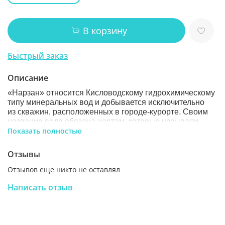
В корзину
Быстрый заказ
Описание
«Нарзан» относится Кисловодскому гидрохимическому
типу минеральных вод и добывается исключительно
из скважин, расположенных в городе-курорте. Своим
название вода обязана нартам, которые называли
Показать полностью
ее «Нарт-санэ», что означает «богатырская вода
нартов». И сегодня, как и в те далекие времена,
легендарный кисловодский «Нарзан» бодрит дух
Отзывы
и тело.
Отзывов еще никто не оставлял
Полный химический состав насчитывает более 30
минералов, что при относительно невысокой
Написать отзыв
минерализации – очень редкое явление. В одном литре
воды «Нарзан» столько же кальция, столько в
полулитрах молока, что составляет 35% дневной
нормы взрослого человека. Также «Нарзан» богат