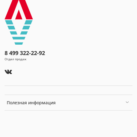
оперативных вмешательств по поводу язвенной
болезни желудка; постхолецистэктомический
синдром;
болезни мочевыводящих путей (хронический
пиелонефрит, мочекаменная болезнь, хронический
цистит, уретрит).
8 499 322-22-92
Отдел продаж
Полезная информация