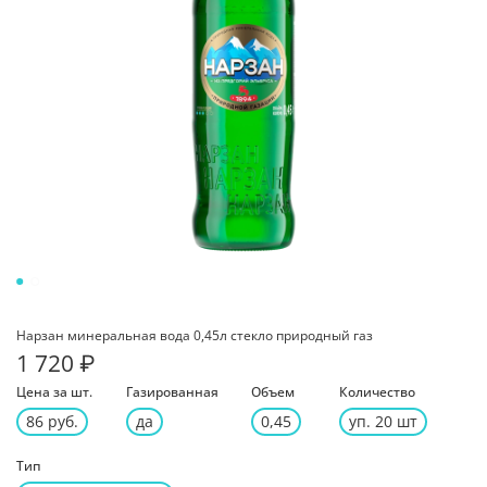
Нарзан минеральная вода 0,45л стекло природный газ
1 720 ₽
Цена за шт.
Газированная
Объем
Количество
86 руб.
да
0,45
уп. 20 шт
Тип