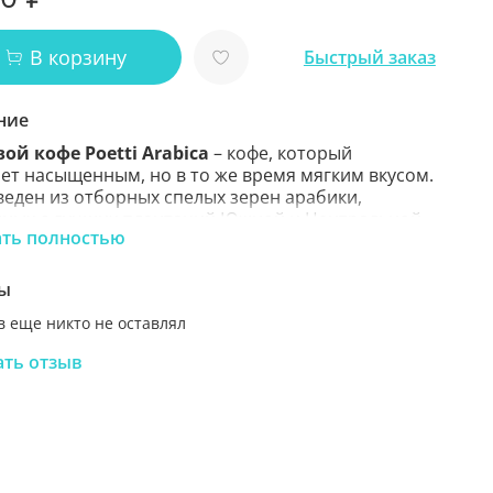
В корзину
Быстрый заказ
ние
ой кофе Poetti Arabica
– кофе, который
ет насыщенным, но в то же время мягким вкусом.
еден из отборных спелых зерен арабики,
ных с лучших плантаций Южной и Центральной
ать полностью
и и Бразилии. Плотный и герметично запаянный
ный пакет предотвращает потерю вкуса и
а кофе. Идеален для заваривания как в турке, так
ы
фемашине.
Является аналогом знаменитого
 еще никто не оставлял
 Arabica.
ать отзыв
вые особенности:
насыщенный бархатистый
ый вкус арабики.
ерна:
100% арабика.
нь обжарки:
средняя обжарка.