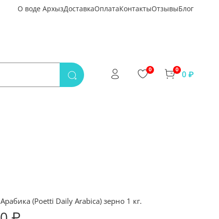
О воде Архыз
Доставка
Оплата
Контакты
Отзывы
Блог
0
0
0 ₽
Арабика (Poetti Daily Arabica) зерно 1 кг.
40 ₽