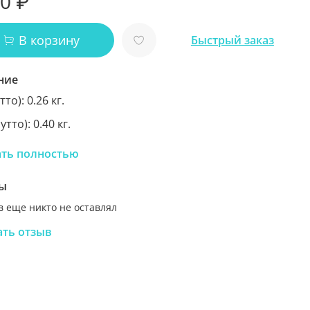
00 ₽
В корзину
Быстрый заказ
ние
тто): 0.26 кг.
утто): 0.40 кг.
 коробки ш*в*г (мм): 70*750*70.
ать полностью
ивода насоса: электрический.
ы
ик питания: батарейки.
 еще никто не оставлял
арантии: 1 мес.
ать отзыв
 производства: Китай