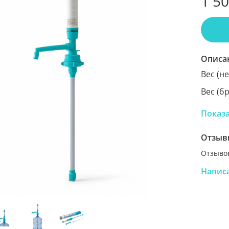
1 5
Описа
Вес (не
Вес (бр
Размер
Показ
Тип пр
Отзыв
Источн
Отзывов
Срок г
Напис
Страна