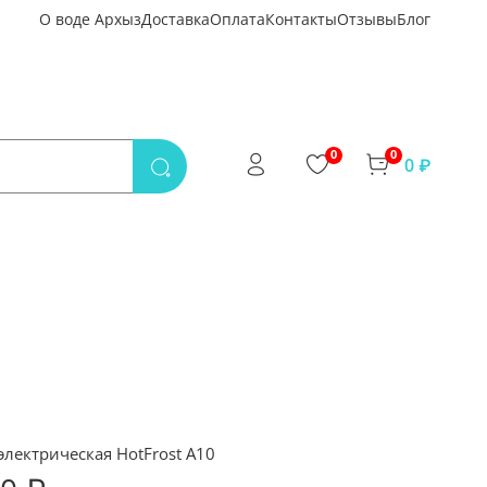
О воде Архыз
Доставка
Оплата
Контакты
Отзывы
Блог
0
0
0 ₽
электрическая HotFrost A10