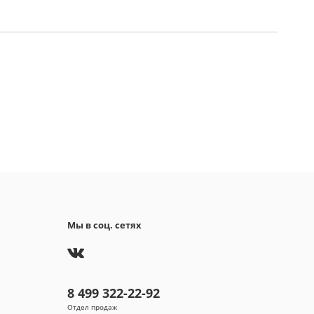
:
мука пшеничная, сахар коричневый, масла и
астительные (пальмовое, рапсовое), карбонат
, корица, соль, гидрокарбонат аммония, моно- и
ериды жирных кислот, лимонная кислота.
годности:
12 мес.
афии, описания и характеристики,
авленные в карточках товаров, носят справочный
ер и основываются на последних доступных к
у размещения на нашем сайте сведениях.
Мы в соц. сетях
8 499 322-22-92
Отдел продаж