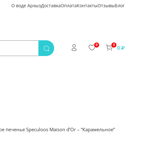
О воде Архыз
Доставка
Оплата
Контакты
Отзывы
Блог
0
0
0 ₽
е печенье Speculoos Maison d’Or – “Карамельное”